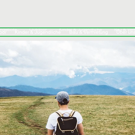
angebote
Outdoor
Kinder & Jugendliche
Bau & Ver
oor
Kinder & Jugendliche
Bau & Vermietung
Über un