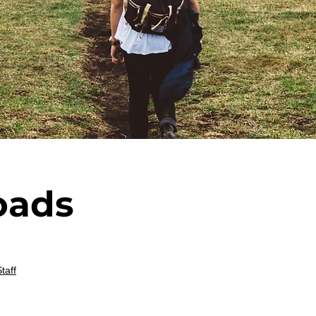
oads
taff