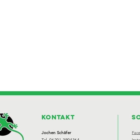
Kontakt
S
Jochen Schäfer
Fac
Tel. 06201-3904364
Inst