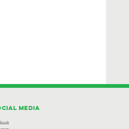
ocial Media
ebook
agram