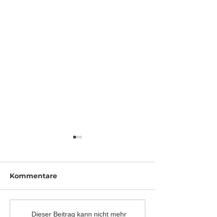
Kommentare
Gipfelsturm 
Der Natur ausgeliefert
Dieser Beitrag kann nicht mehr